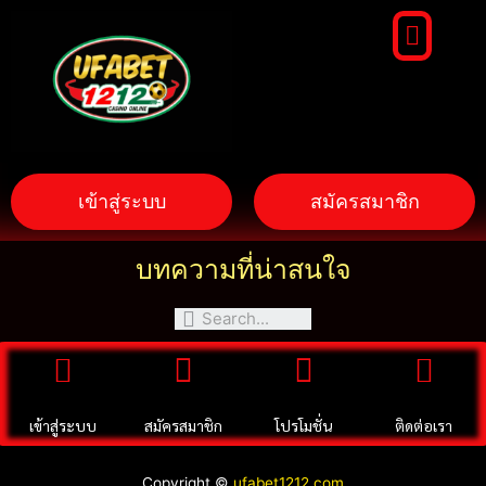
เข้าสู่ระบบ
สมัครสมาชิก
บทความที่น่าสนใจ
เข้าสู่ระบบ
สมัครสมาชิก
โปรโมชั่น
ติดต่อเรา
Copyright ©
ufabet1212.c
om